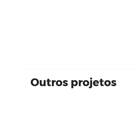
Unidade modelo Monumento - Tor
D - 65,95 m² (Final 6)
Outros projetos