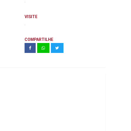
.
VISITE
.
COMPARTILHE
CRETA LIMITED | HMB ANDRETA