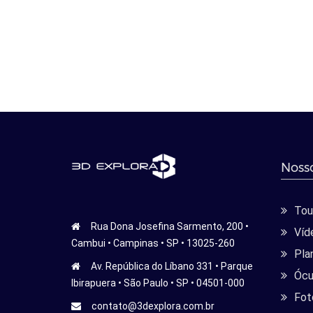
Nosso
Tour
Rua Dona Josefina Sarmento, 200 •
Víd
Cambui • Campinas • SP • 13025-260
Pla
Av. República do Líbano 331 • Parque
Ócu
Ibirapuera • São Paulo • SP • 04501-000
Fot
contato@3dexplora.com.br