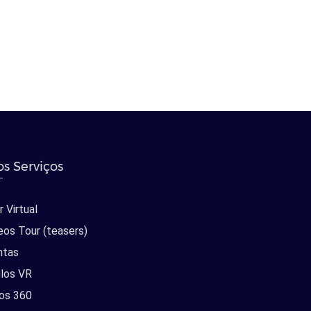
s Serviços
 Virtual
eos Tour (teasers)
ntas
los VR
os 360