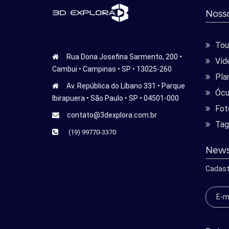
Nosso
Tour
Rua Dona Josefina Sarmento, 200 •
Víd
Cambui • Campinas • SP • 13025-260
Pla
Av. República do Líbano 331 • Parque
Ócu
Ibirapuera • São Paulo • SP • 04501-000
Fot
contato@3dexplora.com.br
Tag
(19) 99770-3370
News
Cadast