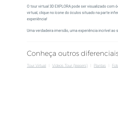
O tour virtual 3D EXPLORA pode ser visualizado com óc
virtual, clique no ícone do óculos situado na parte inf
experiência!
Uma verdadeira imersão, uma experiência incrível ao 
Conheça outros diferenciais
Tour Virtual
Vídeos Tour (teasers)
Plantas
Fot