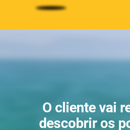
O cliente vai 
descobrir os p