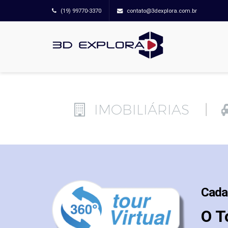
(19) 99770-3370
contato@3dexplora.com.br
IMOBILIÁRIAS
Cada 
O T