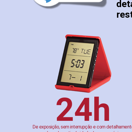
det
res
24h
De exposição, sem interrupção e com detalhament