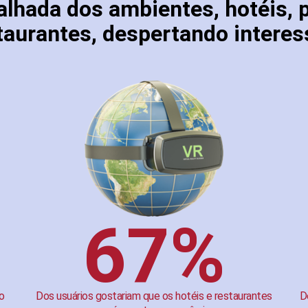
alhada dos ambientes, hotéis, 
taurantes, despertando interess
67%
o
Dos usuários gostariam que os hotéis e restaurantes
D