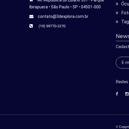
Av. República do Líbano 331 • Parque
Ócu
Ibirapuera • São Paulo • SP • 04501-000
Fot
contato@3dexplora.com.br
Tag
(19) 99770-3370
News
Cadast
Redes 
© Copyri