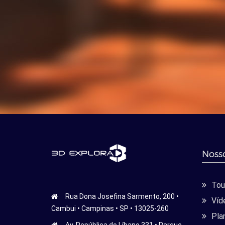
Nosso
Tour
Rua Dona Josefina Sarmento, 200 •
Víd
Cambui • Campinas • SP • 13025-260
Pla