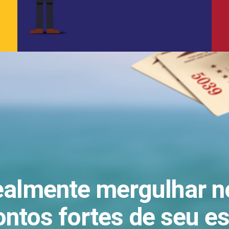
realmente mergulhar 
ontos fortes de seu e