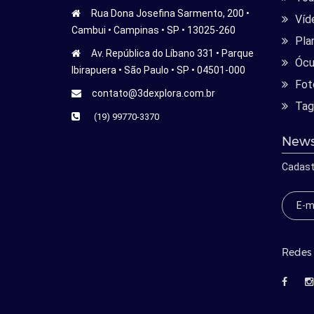
Rua Dona Josefina Sarmento, 200 •
Víd
Cambui • Campinas • SP • 13025-260
Pla
Av. República do Líbano 331 • Parque
Ócu
Ibirapuera • São Paulo • SP • 04501-000
Fot
contato@3dexplora.com.br
Tag
(19) 99770-3370
News
Cadast
Redes 