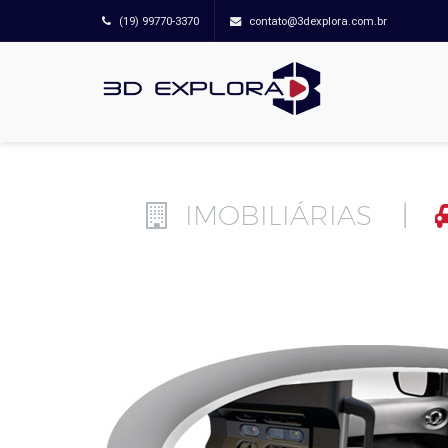
(19) 99770-3370
contato@3dexplora.com.br
IMOBILIÁRIAS