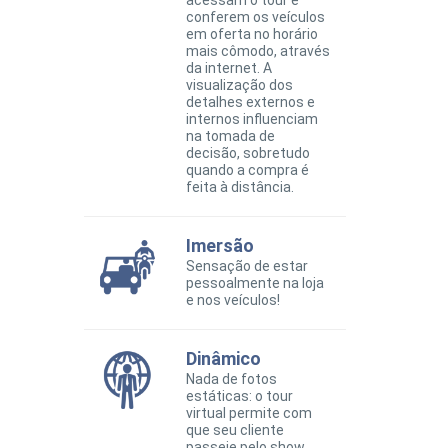
acessam o tour e
conferem os veículos
em oferta no horário
mais cômodo, através
da internet. A
visualização dos
detalhes externos e
internos influenciam
na tomada de
decisão, sobretudo
quando a compra é
feita à distância.
Imersão
Sensação de estar
pessoalmente na loja
e nos veículos!
Dinâmico
Nada de fotos
estáticas: o tour
virtual permite com
que seu cliente
passeie pelo show