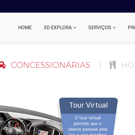
HOME
3D EXPLORA
SERVIÇOS
PR
CONCESSIONÁRIAS
HOT
Tour Virtual
O tour virtual
permite que o
cliente passeie pela