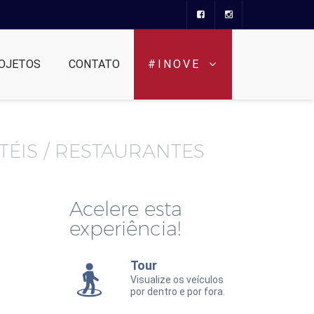
OJETOS
CONTATO
#INOVE
ÉIS / RESTAURANTES
Acelere esta
experiência!
Tour
Visualize os veículos
por dentro e por fora.