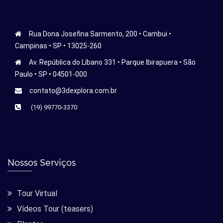
Rua Dona Josefina Sarmento, 200 • Cambui •
Campinas • SP • 13025-260
Av. República do Líbano 331 • Parque Ibirapuera • São
Paulo • SP • 04501-000
contato@3dexplora.com.br
(19) 99770-3370
Nossos Serviços
Tour Virtual
Vídeos Tour (teasers)