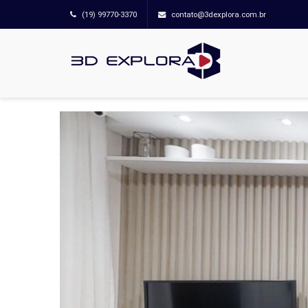
(19) 99770-3370
contato@3dexplora.com.br