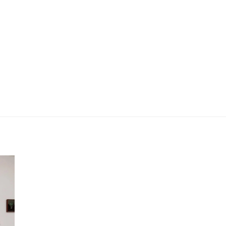
lo
CCP | Faria Lima Square