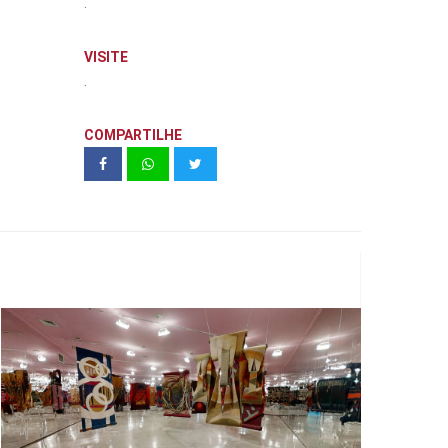
.
VISITE
.
COMPARTILHE
Os pássaros de fogo levantarão voo
novamente. As formas tecidas de
Jacques Douchez e Norberto Nicola