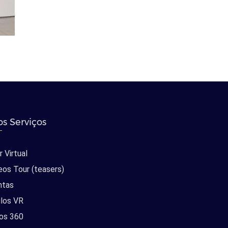
s Serviços
 Virtual
eos Tour (teasers)
ntas
los VR
os 360