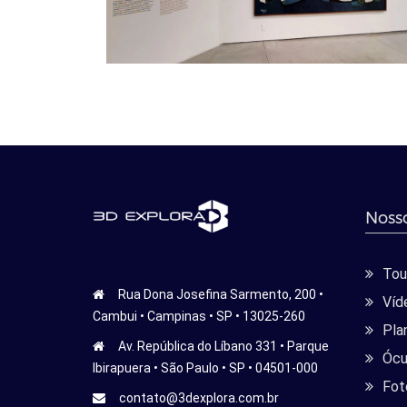
Nosso
Tour
Rua Dona Josefina Sarmento, 200 •
Víd
Cambui • Campinas • SP • 13025-260
Pla
Av. República do Líbano 331 • Parque
Ócu
Ibirapuera • São Paulo • SP • 04501-000
Fot
contato@3dexplora.com.br