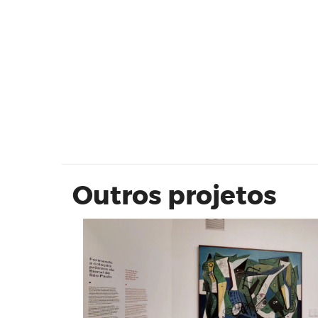
MAM 70: MAM e MAC USP Sala Pau
Figueiredo
Outros projetos