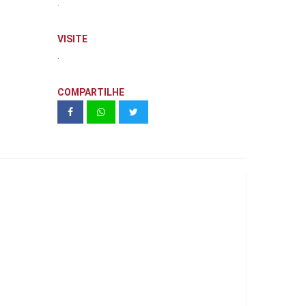
.
VISITE
.
COMPARTILHE
Estação 267 - RSF
Empreendimentos