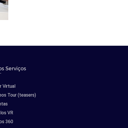
s Serviços
 Virtual
eos Tour (teasers)
ntas
los VR
os 360