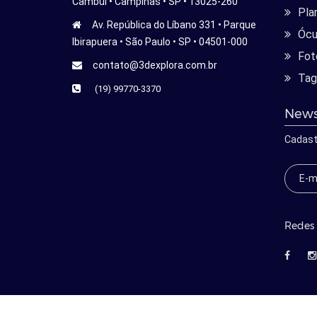
Cambui • Campinas • SP • 13025-260
Pla
Av. República do Líbano 331 • Parque
Ócu
Ibirapuera • São Paulo • SP • 04501-000
Fot
contato@3dexplora.com.br
Tag
(19) 99770-3370
News
Cadast
Redes 