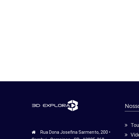
Nosso
Tour
Rua Dona Josefina Sarmento, 200 •
Víd