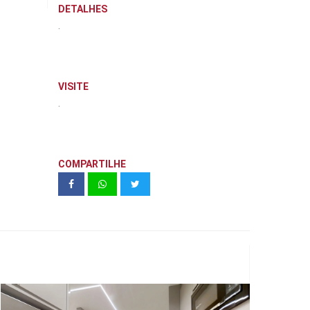
DETALHES
.
VISITE
.
COMPARTILHE
WAVE 33m² - Santa Cecilia | Exkalla