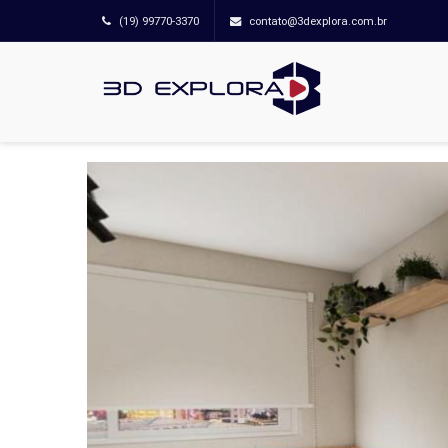
(19) 99770-3370
contato@3dexplora.com.br