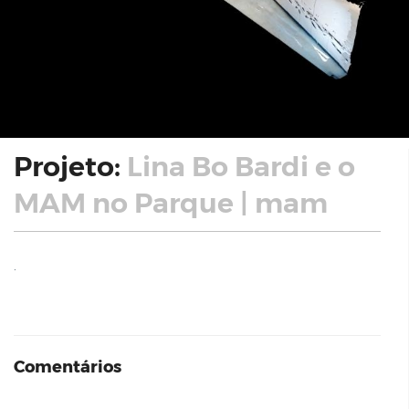
Projeto:
Lina Bo Bardi e o
MAM no Parque | mam
.
Comentários