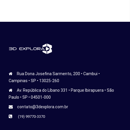
Rua Dona Josefina Sarmento, 200 • Cambui •
Campinas • SP • 13025-260
Av. República do Líbano 331 • Parque Ibirapuera • São
Paulo • SP • 04501-000
contato@3dexplora.com.br
(19) 99770-3370