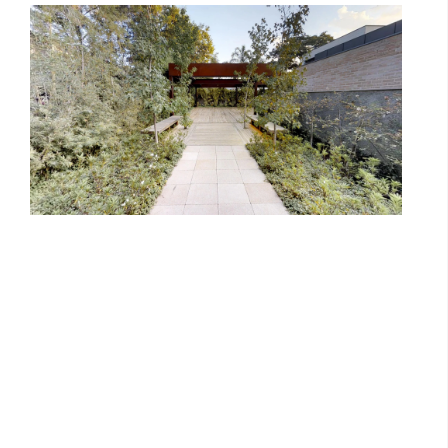
Kaslik | K360º | 1 dorm | 42 m²
Signa studios By Porte