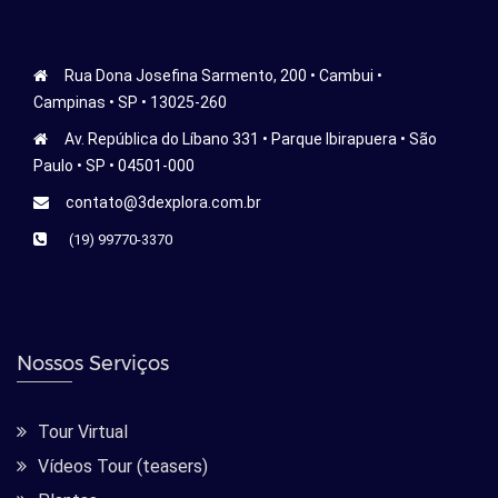
Rua Dona Josefina Sarmento, 200 • Cambui •
Campinas • SP • 13025-260
Av. República do Líbano 331 • Parque Ibirapuera • São
Paulo • SP • 04501-000
contato@3dexplora.com.br
(19) 99770-3370
Nossos Serviços
Tour Virtual
Vídeos Tour (teasers)