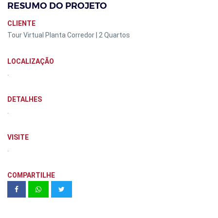
RESUMO DO PROJETO
CLIENTE
Tour Virtual Planta Corredor | 2 Quartos
LOCALIZAÇÃO
.
DETALHES
.
VISITE
.
COMPARTILHE
MODO SAÚDE | Unidade modelo 303
A - 61m² 2 dormitórios