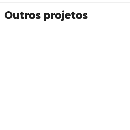
Outros projetos
Almagah Unidade 408
Assador Rios | Aterro do Flamengo