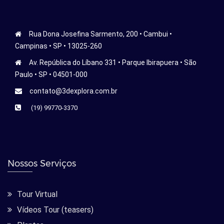
Rua Dona Josefina Sarmento, 200 • Cambui •
Campinas • SP • 13025-260
Av. República do Líbano 331 • Parque Ibirapuera • São
Paulo • SP • 04501-000
contato@3dexplora.com.br
(19) 99770-3370
Nossos Serviços
Tour Virtual
Vídeos Tour (teasers)