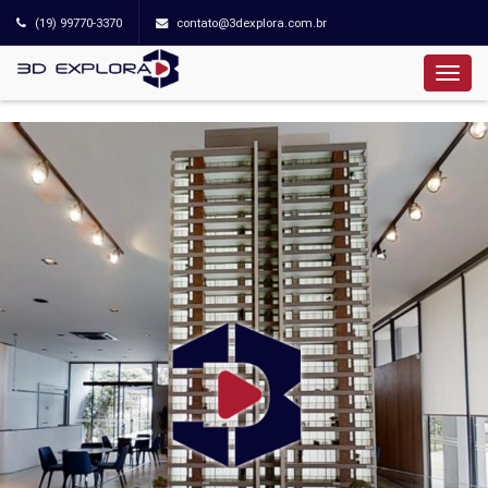
(19) 99770-3370
contato@3dexplora.com.br