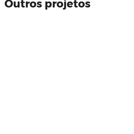
Outros projetos
HB20S PLATINUM PLUS TGDI | HMB
Stand Cyrela Moema By Yoo