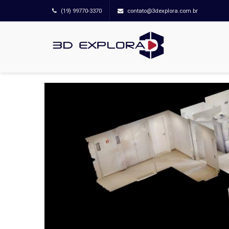
(19) 99770-3370
contato@3dexplora.com.br