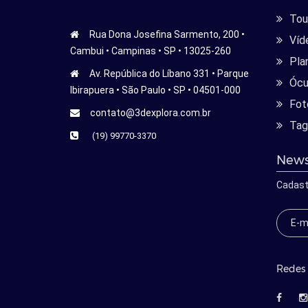
Tour
Rua Dona Josefina Sarmento, 200 •
Víd
Cambui • Campinas • SP • 13025-260
Pla
Av. República do Líbano 331 • Parque
Ócu
Ibirapuera • São Paulo • SP • 04501-000
Fot
contato@3dexplora.com.br
Tag
(19) 99770-3370
News
Cadast
Redes 