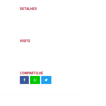
DETALHES
.
VISITE
.
COMPARTILHE
Colégio Vivendo & Aprendendo
Berçário e Educação Infantil