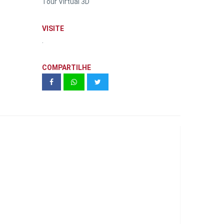
Tour Virtual 3D
VISITE
.
COMPARTILHE
Go Campo Belo 22m² - 105 A | even