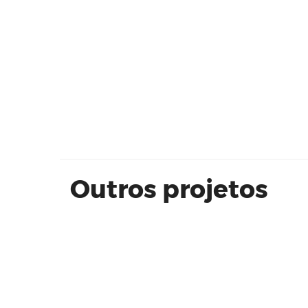
Unidade modelo Monumento - Tor
D - 65,95 m² (Final 6)
Outros projetos