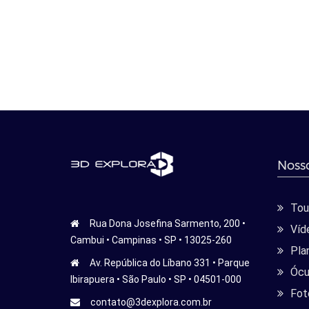
Nosso
Tour
Rua Dona Josefina Sarmento, 200 •
Víd
Cambui • Campinas • SP • 13025-260
Pla
Av. República do Líbano 331 • Parque
Ócu
Ibirapuera • São Paulo • SP • 04501-000
Fot
contato@3dexplora.com.br