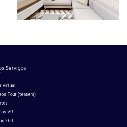
s Serviços
 Virtual
eos Tour (teasers)
ntas
los VR
os 360