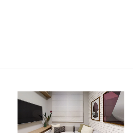
re
Vivaz Cantareira