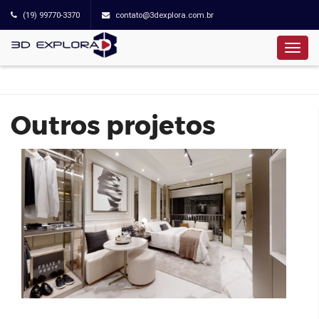
(19) 99770-3370
contato@3dexplora.com.br
Cyrela Iconyc Studio
Outros projetos
Stella Campo Belo 145m² | even