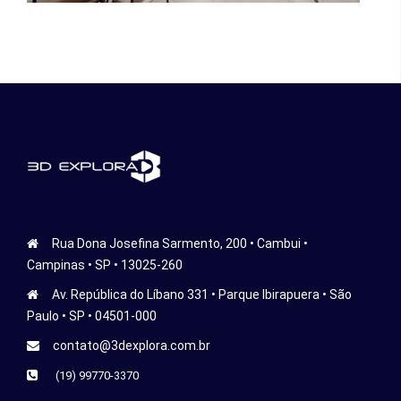
Rua Dona Josefina Sarmento, 200 • Cambui •
Campinas • SP • 13025-260
Av. República do Líbano 331 • Parque Ibirapuera • São
Paulo • SP • 04501-000
contato@3dexplora.com.br
(19) 99770-3370