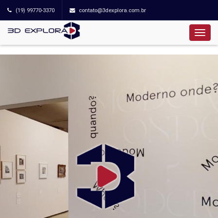
(19) 99770-3370
contato@3dexplora.com.br