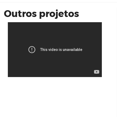
Outros projetos
HB20 PLATINUM PLUS TGDI | HMB
ANDRETA
Misti Morumbi