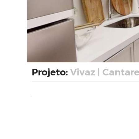
Projeto:
Vivaz | Cantare
.