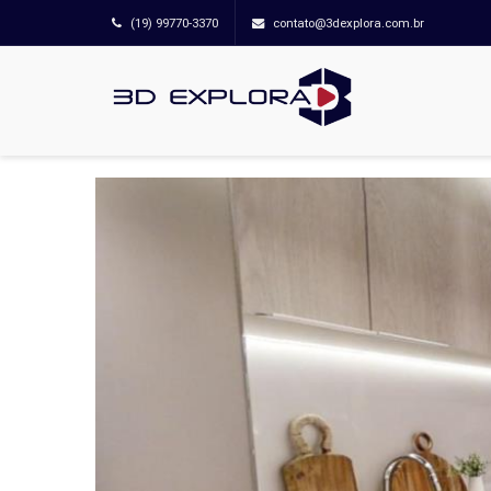
(19) 99770-3370
contato@3dexplora.com.br