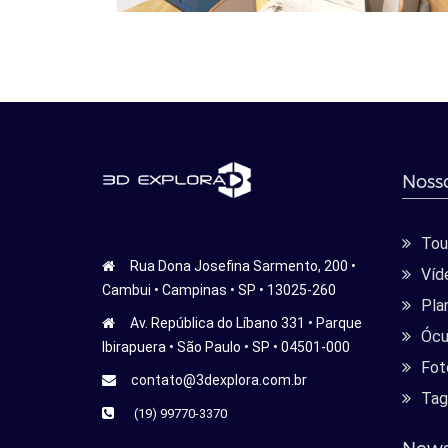
Nosso
Tour
Rua Dona Josefina Sarmento, 200 •
Víd
Cambui • Campinas • SP • 13025-260
Pla
Av. República do Líbano 331 • Parque
Ócu
Ibirapuera • São Paulo • SP • 04501-000
Fot
contato@3dexplora.com.br
Tag
(19) 99770-3370