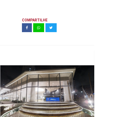
COMPARTILHE
N.A.U. VILA MARIANA - STAND -
CYRELA