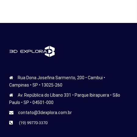
Rua Dona Josefina Sarmento, 200 • Cambui •
Campinas • SP • 13025-260
Av. República do Líbano 331 • Parque Ibirapuera • São
Paulo • SP • 04501-000
contato@3dexplora.com.br
(19) 99770-3370