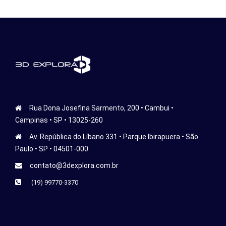
Rua Dona Josefina Sarmento, 200 • Cambui •
Campinas • SP • 13025-260
Av. República do Líbano 331 • Parque Ibirapuera • São
Paulo • SP • 04501-000
contato@3dexplora.com.br
(19) 99770-3370