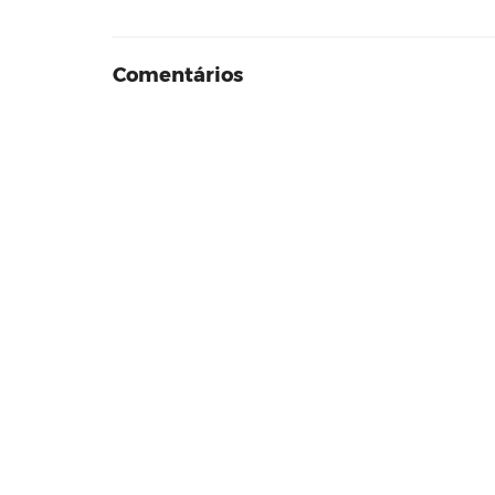
Comentários
Residencial Moratta Osasco | Zinc
Residencial