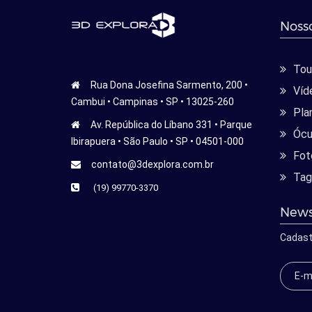
Nosso
Tour
Rua Dona Josefina Sarmento, 200 •
Víd
Cambui • Campinas • SP • 13025-260
Pla
Av. República do Líbano 331 • Parque
Ócu
Ibirapuera • São Paulo • SP • 04501-000
Fot
contato@3dexplora.com.br
Tag
(19) 99770-3370
News
Cadast