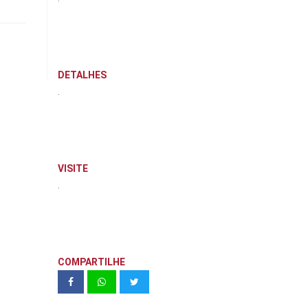
DETALHES
.
VISITE
.
COMPARTILHE
Living Magic Rudge Ramos 50 m²