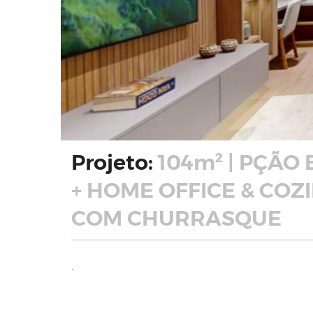
Projeto:
104m² | PÇÃO 
+ HOME OFFICE & CO
COM CHURRASQUE
.