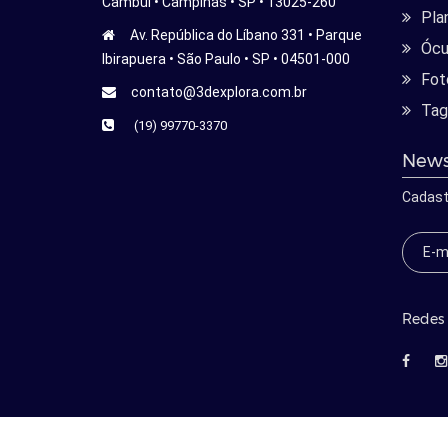
Cambui • Campinas • SP • 13025-260
Pla
Av. República do Líbano 331 • Parque
Ócu
Ibirapuera • São Paulo • SP • 04501-000
Fot
contato@3dexplora.com.br
Tag
(19) 99770-3370
News
Cadast
Redes 