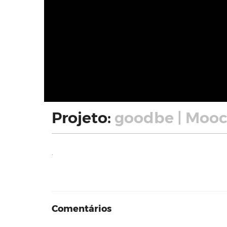
Projeto:
goodbe | Moo
.
Comentários