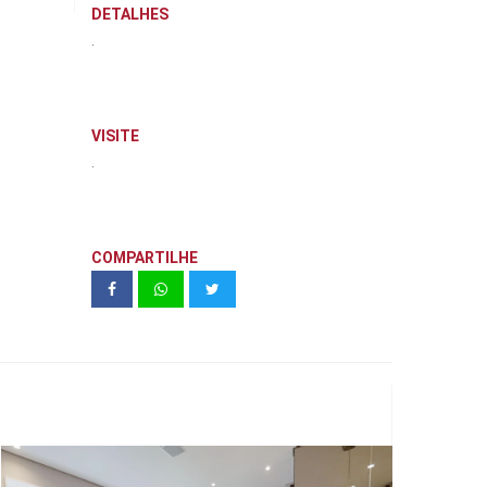
DETALHES
.
VISITE
.
COMPARTILHE
Atmosfera Vila Mariana Studio 36 m²
- Cyrela