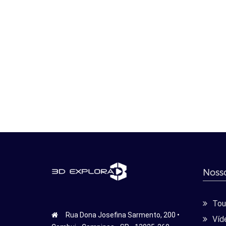
Nosso
Tour
Rua Dona Josefina Sarmento, 200 •
Víd