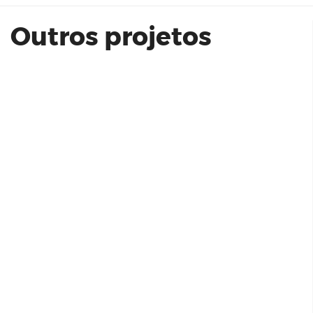
Outros projetos
SINFONIA BY KALLAS ARKHES
DOMUM PERDIZES - 31 Modelo De