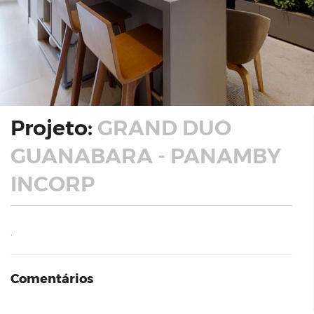
Projeto:
GRAND DUO
GUANABARA - PANAMBY
INCORP
.
Comentários