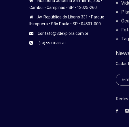
Rua Dona Josefina Sarmento, 200 •
Víd
Cambui • Campinas • SP • 13025-260
Pla
Av. República do Líbano 331 • Parque
Ócu
Ibirapuera • São Paulo • SP • 04501-000
Fot
contato@3dexplora.com.br
Tag
(19) 99770-3370
News
Cadast
Redes 