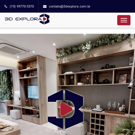
(19) 99770-3370
contato@3dexplora.com.br