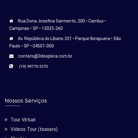
Rua Dona Josefina Sarmento, 200 • Cambui •
Campinas • SP • 13025-260
Av. República do Líbano 331 • Parque Ibirapuera • São
Paulo • SP • 04501-000
contato@3dexplora.com.br
(19) 99770-3370
Nossos Serviços
Tour Virtual
Vídeos Tour (teasers)