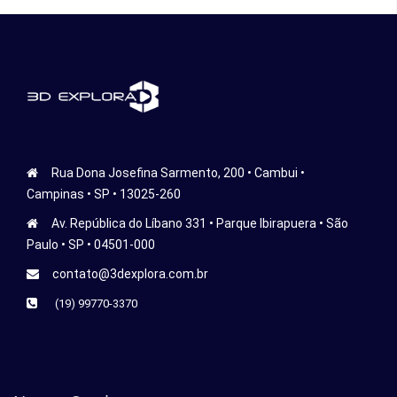
Rua Dona Josefina Sarmento, 200 • Cambui •
Campinas • SP • 13025-260
Av. República do Líbano 331 • Parque Ibirapuera • São
Paulo • SP • 04501-000
contato@3dexplora.com.br
(19) 99770-3370