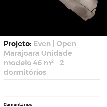
Projeto:
Even | Open
Marajoara Unidade
modelo 46 m² - 2
dormitórios
.
Comentários