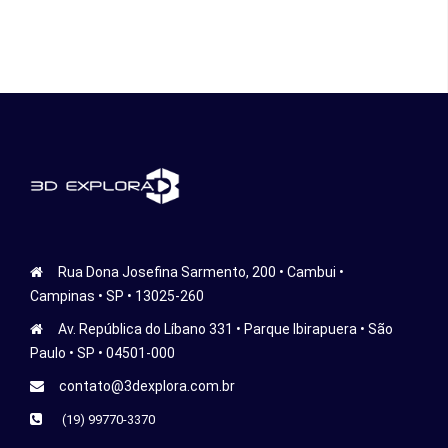
Rua Dona Josefina Sarmento, 200 • Cambui •
Campinas • SP • 13025-260
Av. República do Líbano 331 • Parque Ibirapuera • São
Paulo • SP • 04501-000
contato@3dexplora.com.br
(19) 99770-3370