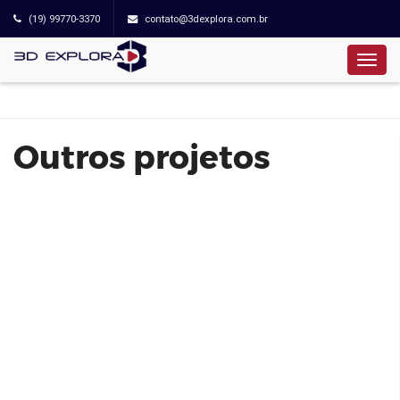
(19) 99770-3370
contato@3dexplora.com.br
Residencial Lincoln - Mazeto
Outros projetos
Balkon (4 Suítes)