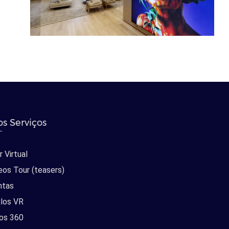
s Serviços
 Virtual
eos Tour (teasers)
ntas
los VR
os 360