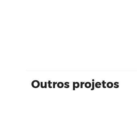
ISLA by Cyrela - Decorado 136 m²
Outros projetos