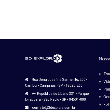
Nosso
Tour
Rua Dona Josefina Sarmento, 200 •
Víd
Cambui • Campinas • SP • 13025-260
Pla
Av. República do Líbano 331 • Parque
Ócu
Ibirapuera • São Paulo • SP • 04501-000
Fot
contato@3dexplora.com.br