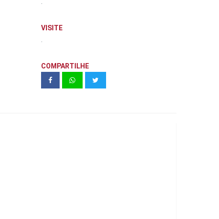
.
VISITE
.
COMPARTILHE
Figueira Cambuí - CRB Engenharia