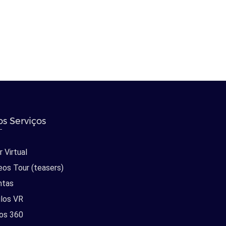
s Serviços
 Virtual
eos Tour (teasers)
ntas
los VR
os 360