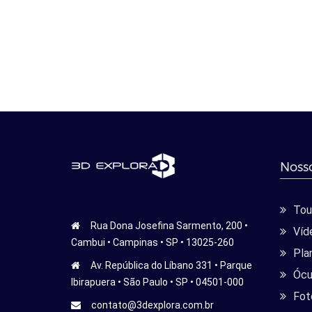
Nosso
Tour
Rua Dona Josefina Sarmento, 200 •
Víd
Cambui • Campinas • SP • 13025-260
Pla
Av. República do Líbano 331 • Parque
Ócu
Ibirapuera • São Paulo • SP • 04501-000
Fot
contato@3dexplora.com.br