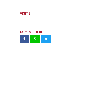
.
VISITE
.
COMPARTILHE
Dueto Morumbi - 2 dormitórios 45M²
- Marques Construtora