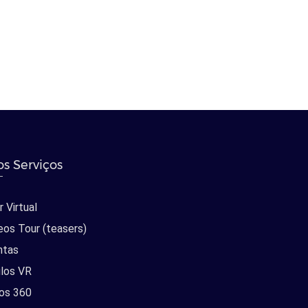
s Serviços
 Virtual
eos Tour (teasers)
ntas
los VR
os 360