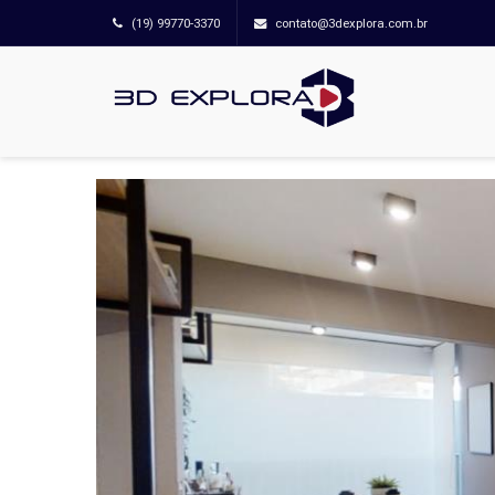
(19) 99770-3370
contato@3dexplora.com.br