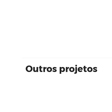
W | be PERDIZES 18 M² - WDS
Construtora e Incorporadora
Outros projetos