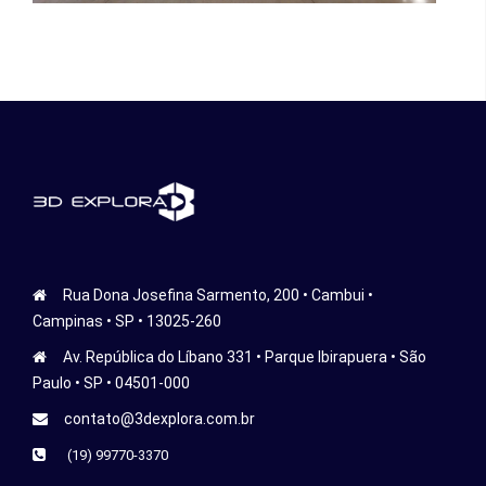
Rua Dona Josefina Sarmento, 200 • Cambui •
Campinas • SP • 13025-260
Av. República do Líbano 331 • Parque Ibirapuera • São
Paulo • SP • 04501-000
contato@3dexplora.com.br
(19) 99770-3370