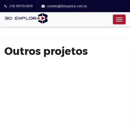
(19) 99770-3370
contato@3dexplora.com.br
CHEZ - Frei Caneca
Outros projetos
SKY Galleria