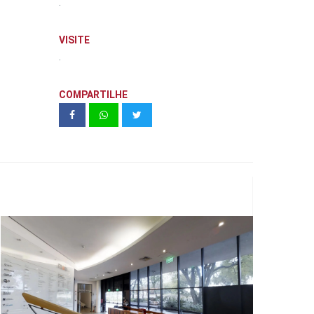
.
VISITE
.
COMPARTILHE
35º Panorama da Arte Brasileira -
MAM São Paulo