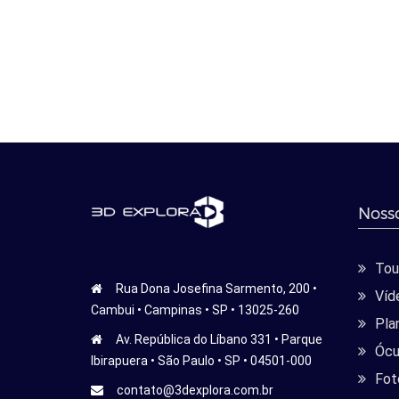
Nosso
Tour
Rua Dona Josefina Sarmento, 200 •
Víd
Cambui • Campinas • SP • 13025-260
Pla
Av. República do Líbano 331 • Parque
Ócu
Ibirapuera • São Paulo • SP • 04501-000
Fot
contato@3dexplora.com.br