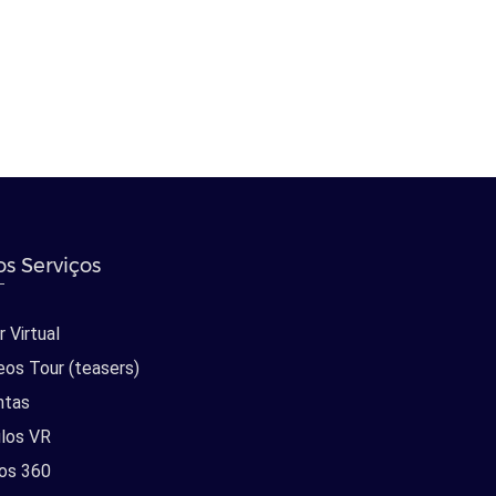
s Serviços
 Virtual
eos Tour (teasers)
ntas
los VR
os 360