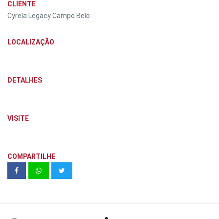
CLIENTE
Cyrela Legacy Campo Belo
LOCALIZAÇÃO
.
DETALHES
.
VISITE
.
COMPARTILHE
MODO SAÚDE | Unidade modelo 302
A - 35 m² 1 dormitórios