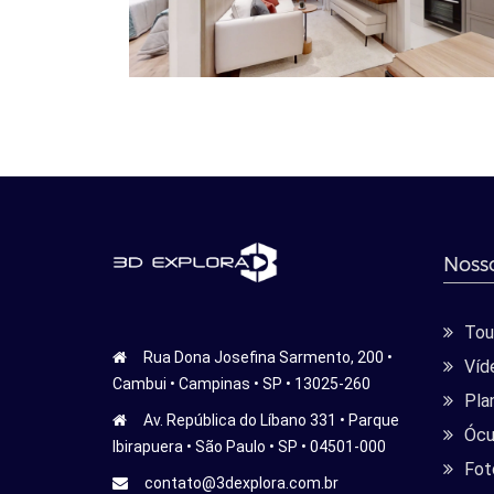
Nosso
Tour
Rua Dona Josefina Sarmento, 200 •
Víd
Cambui • Campinas • SP • 13025-260
Pla
Av. República do Líbano 331 • Parque
Ócu
Ibirapuera • São Paulo • SP • 04501-000
Fot
contato@3dexplora.com.br