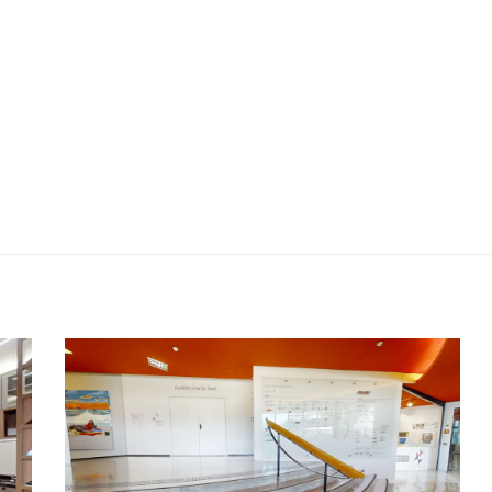
DA
37º PANORAMA DA ARTE
BRASILEIRA | mam