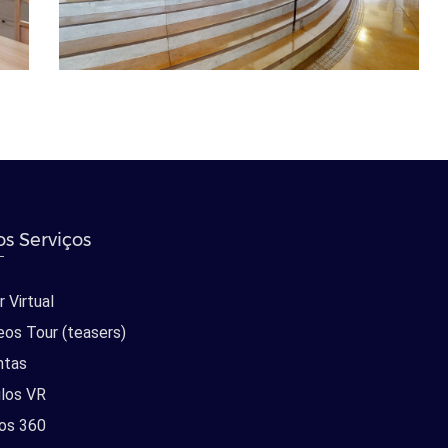
s Serviços
 Virtual
eos Tour (teasers)
ntas
los VR
os 360