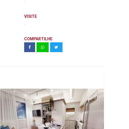
.
VISITE
.
COMPARTILHE
Vivaz | Estação Sacomã