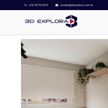
(19) 99770-3370
contato@3dexplora.com.br