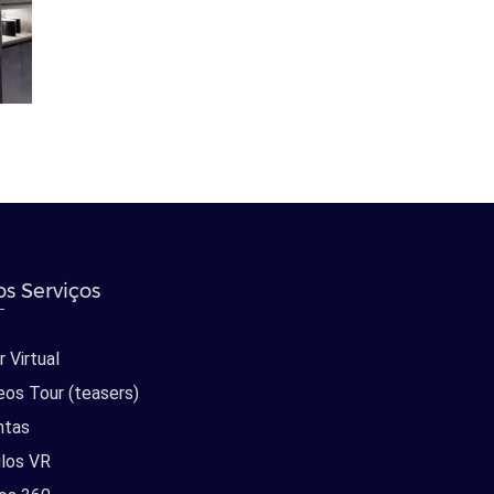
s Serviços
 Virtual
eos Tour (teasers)
ntas
los VR