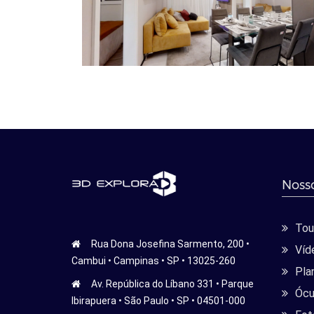
Nosso
Tour
Rua Dona Josefina Sarmento, 200 •
Víd
Cambui • Campinas • SP • 13025-260
Pla
Av. República do Líbano 331 • Parque
Ócu
Ibirapuera • São Paulo • SP • 04501-000