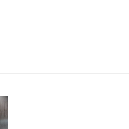
Diálogo Engenharia | Absoluto
Tatuapé