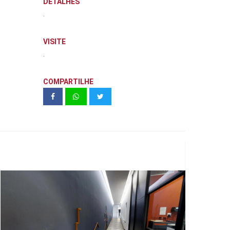
DETALHES
.
VISITE
.
COMPARTILHE
Projeto Parede | Corpo Parede | MAM
São Paulo