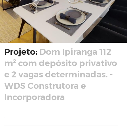
Projeto:
Dom Ipiranga 112
m² com depósito privativo
e 2 vagas determinadas. -
WDS Construtora e
Incorporadora
.