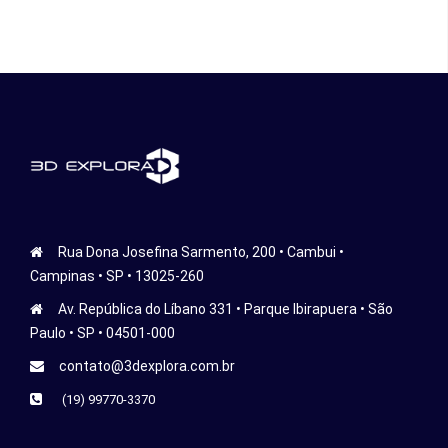
Rua Dona Josefina Sarmento, 200 • Cambui •
Campinas • SP • 13025-260
Av. República do Líbano 331 • Parque Ibirapuera • São
Paulo • SP • 04501-000
contato@3dexplora.com.br
(19) 99770-3370