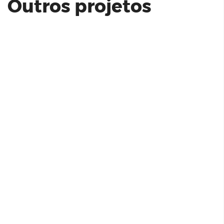
Outros projetos
Life Hub São Paulo | Bayer
Innovare Amanhecern | Abiatar