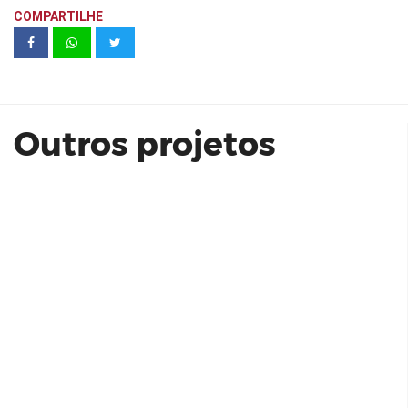
COMPARTILHE
Soul Brooklin Acabamentos -
unidadde 414
Outros projetos
Verde Brasil Ind. de Produtos Plásticos
Ltda