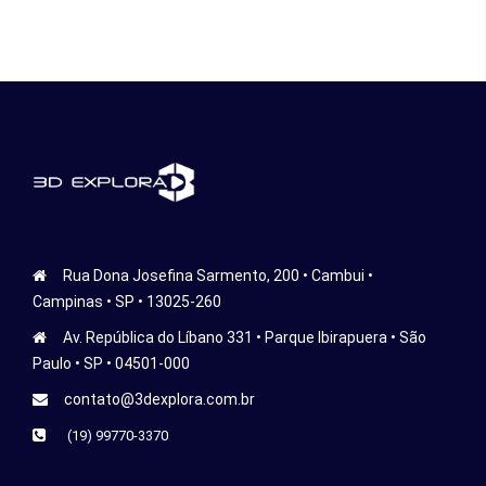
Rua Dona Josefina Sarmento, 200 • Cambui •
Campinas • SP • 13025-260
Av. República do Líbano 331 • Parque Ibirapuera • São
Paulo • SP • 04501-000
contato@3dexplora.com.br
(19) 99770-3370