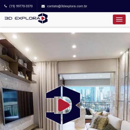
(19) 99770-3370
contato@3dexplora.com.br