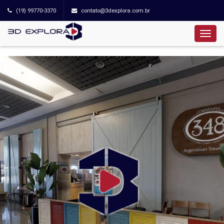
(19) 99770-3370
contato@3dexplora.com.br