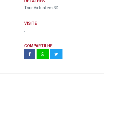
DETALHES
Tour Virtual em 3D
VISITE
.
COMPARTILHE
HB20 PLATINUM PLUS TGDI | HMB
ANDRETA