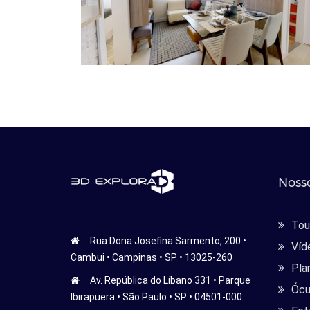
Nosso
Tour
Rua Dona Josefina Sarmento, 200 •
Víd
Cambui • Campinas • SP • 13025-260
Pla
Av. República do Líbano 331 • Parque
Ócu
Ibirapuera • São Paulo • SP • 04501-000