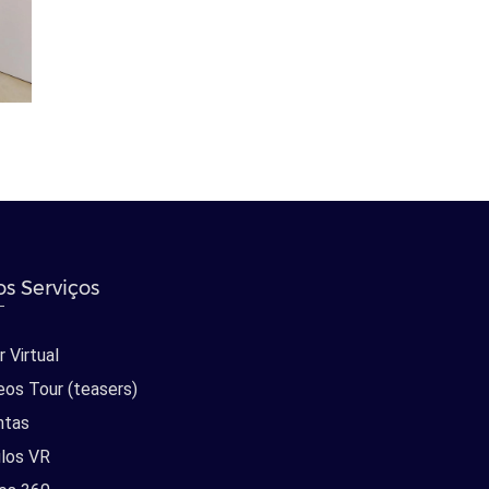
s Serviços
 Virtual
eos Tour (teasers)
ntas
los VR