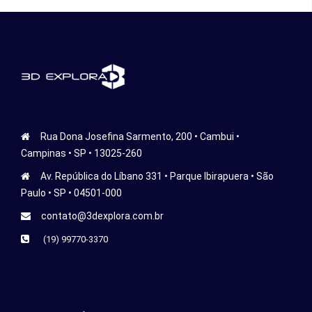
Rua Dona Josefina Sarmento, 200 • Cambui •
Campinas • SP • 13025-260
Av. República do Líbano 331 • Parque Ibirapuera • São
Paulo • SP • 04501-000
contato@3dexplora.com.br
(19) 99770-3370