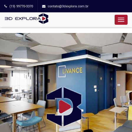
(19) 99770-3370
contato@3dexplora.com.br