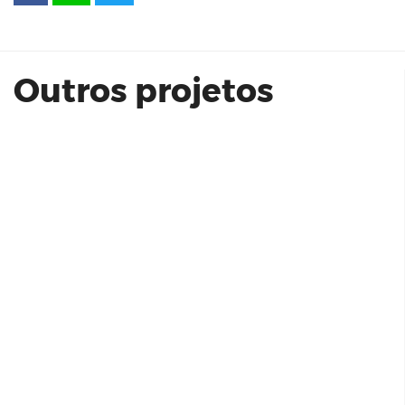
Prédio de Crystal
Outros projetos
Platô Perdizes 140 m² - Even