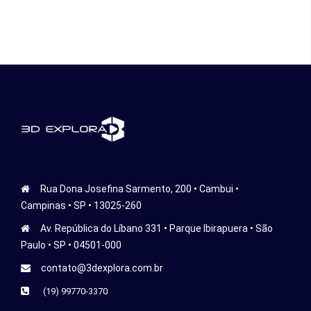
Rua Dona Josefina Sarmento, 200 • Cambui •
Campinas • SP • 13025-260
Av. República do Líbano 331 • Parque Ibirapuera • São
Paulo • SP • 04501-000
contato@3dexplora.com.br
(19) 99770-3370