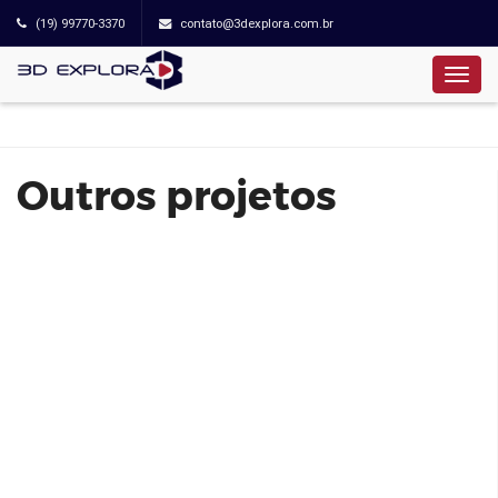
(19) 99770-3370
contato@3dexplora.com.br
BYWAY 23A - EVEN
Outros projetos
Modo Pompéia 47 m² - EVEN