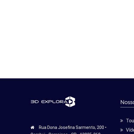
Nosso
Tour
Rua Dona Josefina Sarmento, 200 •
Víd