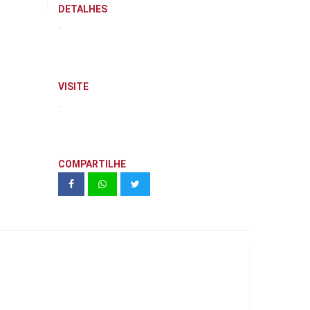
DETALHES
.
VISITE
.
COMPARTILHE
Condominio Edifício Reserva Bosque
dos Jequitibás | Leite Carvalhaes