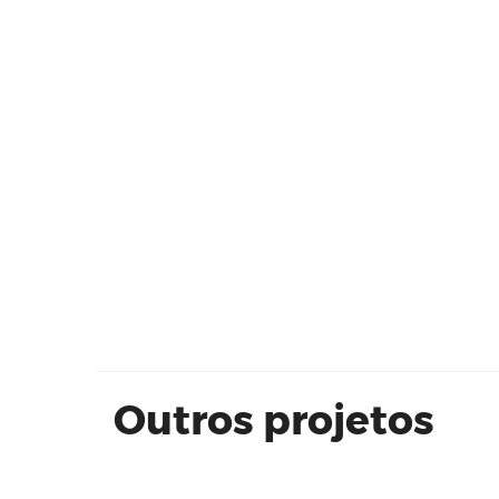
Residencial Parque das Hortênsias 
Alepo
Outros projetos