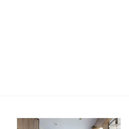
S
Haus Mitre Edition Moema | Studio
31m²