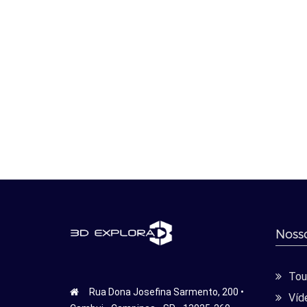
Nosso
Tour
Rua Dona Josefina Sarmento, 200 •
Víd