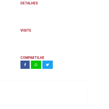
DETALHES
.
VISITE
.
COMPARTILHE
Almagah Isntalações Laje Comercial
Instalações | Porte Engenharia