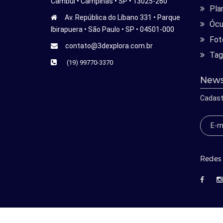
Cambui • Campinas • SP • 13025-260
Pla
Av. República do Líbano 331 • Parque
Ócu
Ibirapuera • São Paulo • SP • 04501-000
Fot
contato@3dexplora.com.br
Tag
(19) 99770-3370
News
Cadast
Redes 