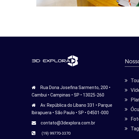
Nosso
Tour
Rua Dona Josefina Sarmento, 200 •
Víd
Cambui • Campinas • SP • 13025-260
Pla
Av. República do Líbano 331 • Parque
Ócu
Ibirapuera • São Paulo • SP • 04501-000
Fot
contato@3dexplora.com.br
Tag
(19) 99770-3370