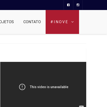
OJETOS
CONTATO
#INOVE
Teaser Campos do Jordão
Convention Center (Short)