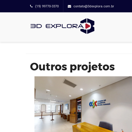
(19) 99770-3370
contato@3dexplora.com.br
Câmara de Comércio Brasil-Canadá
5º Andar
Outros projetos