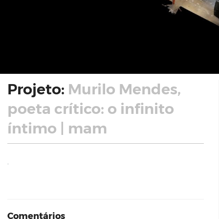
Projeto:
Murilo Mendes,
poeta crítico: o infinito
íntimo | mam
.
Comentários