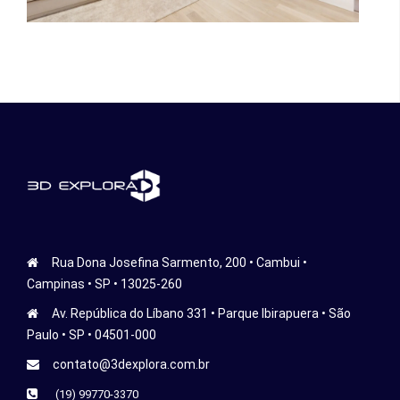
Rua Dona Josefina Sarmento, 200 • Cambui •
Campinas • SP • 13025-260
Av. República do Líbano 331 • Parque Ibirapuera • São
Paulo • SP • 04501-000
contato@3dexplora.com.br
(19) 99770-3370