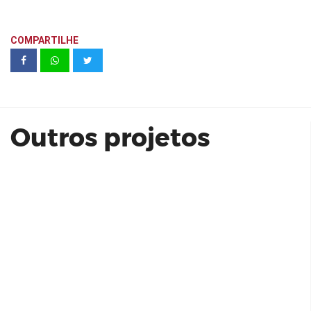
COMPARTILHE
Almagah Unidade 408
Outros projetos
Pin Internacional Guarulhos 2
Dormitórios