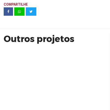
COMPARTILHE
Villa São Francisco | Abiatar
Outros projetos
CCP | JK 1455 - conj 71