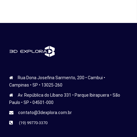
Rua Dona Josefina Sarmento, 200 • Cambui •
Campinas • SP • 13025-260
Av. República do Líbano 331 • Parque Ibirapuera • São
Paulo • SP • 04501-000
contato@3dexplora.com.br
(19) 99770-3370