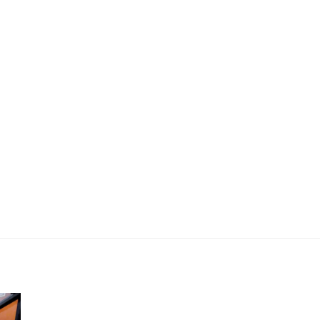
AM
MODO SAÚDE | Unidade modelo
302 A - 35 m² 1 dormitórios