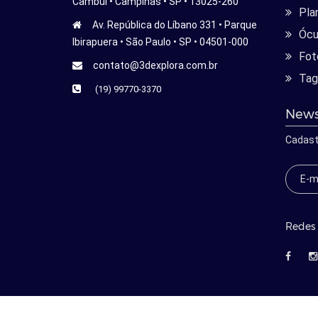
Cambui • Campinas • SP • 13025-260
Pla
Av. República do Líbano 331 • Parque
Ócu
Ibirapuera • São Paulo • SP • 04501-000
Fot
contato@3dexplora.com.br
Tag
(19) 99770-3370
News
Cadast
Redes 