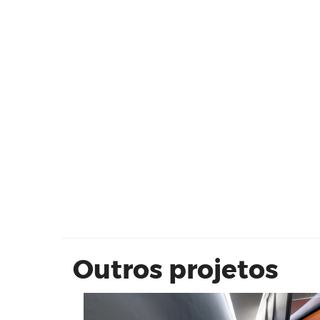
Projeto Parede | Corpo Parede | M
São Paulo
Outros projetos