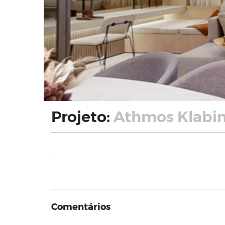
Projeto:
Athmos Klabin
.
Comentários