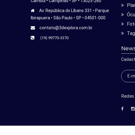
Cambui • Campinas • SP • 13025-260
Pla
Av. República do Líbano 331 • Parque
Ócu
Ibirapuera • São Paulo • SP • 04501-000
Fot
contato@3dexplora.com.br
Tag
(19) 99770-3370
News
Cadast
Redes 