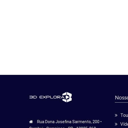
Nosso
Tour
Rua Dona Josefina Sarmento, 200 •
Víd