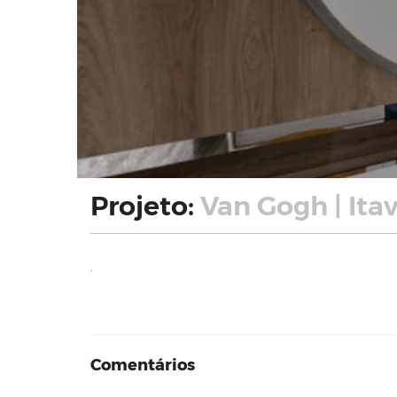
Projeto:
Van Gogh | Ita
.
Comentários