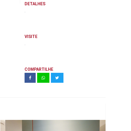
DETALHES
.
VISITE
.
COMPARTILHE
Diálogos com cor e luz | Sala Paulo
Figueiredo - mam